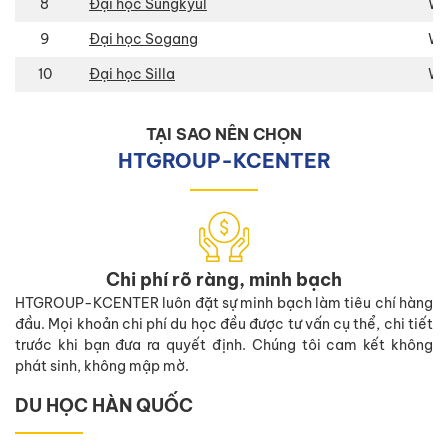
8
Đại học Sungkyul
Wo
9
Đại học Sogang
Wo
10
Đại học Silla
Wo
TẠI SAO NÊN CHỌN
HTGROUP-KCENTER
Chi phí rõ ràng, minh bạch
HTGROUP-KCENTER luôn đặt sự minh bạch làm tiêu chí hàng
đầu. Mọi khoản chi phí du học đều được tư vấn cụ thể, chi tiết
trước khi bạn đưa ra quyết định. Chúng tôi cam kết không
phát sinh, không mập mờ.
DU HỌC HÀN QUỐC