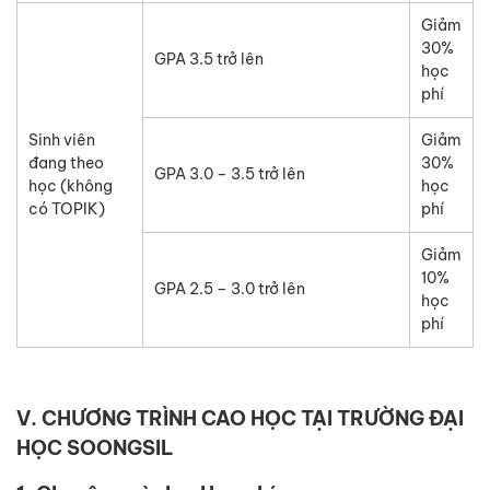
Giảm
30%
GPA 3.5 trở lên
học
phí
Sinh viên
Giảm
đang theo
30%
GPA 3.0 – 3.5 trở lên
học (không
học
có TOPIK)
phí
Giảm
10%
GPA 2.5 – 3.0 trở lên
học
phí
V. CHƯƠNG TRÌNH CAO HỌC TẠI TRƯỜNG ĐẠI
HỌC SOONGSIL