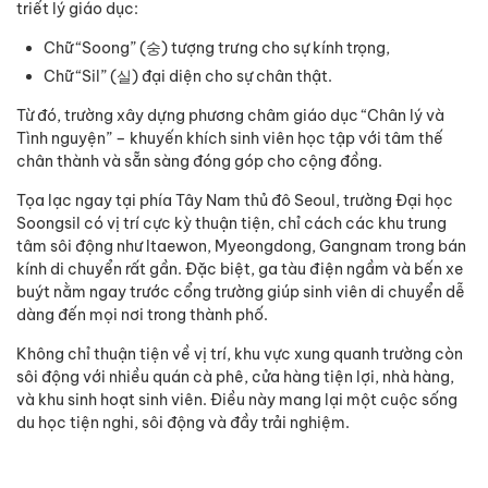
triết lý giáo dục:
Chữ “Soong” (숭) tượng trưng cho sự kính trọng,
Chữ “Sil” (실) đại diện cho sự chân thật.
Từ đó, trường xây dựng phương châm giáo dục “Chân lý và
Tình nguyện” – khuyến khích sinh viên học tập với tâm thế
chân thành và sẵn sàng đóng góp cho cộng đồng.
Tọa lạc ngay tại phía Tây Nam thủ đô Seoul, trường Đại học
Soongsil có vị trí cực kỳ thuận tiện, chỉ cách các khu trung
tâm sôi động như Itaewon, Myeongdong, Gangnam trong bán
kính di chuyển rất gần. Đặc biệt, ga tàu điện ngầm và bến xe
buýt nằm ngay trước cổng trường giúp sinh viên di chuyển dễ
dàng đến mọi nơi trong thành phố.
Không chỉ thuận tiện về vị trí, khu vực xung quanh trường còn
sôi động với nhiều quán cà phê, cửa hàng tiện lợi, nhà hàng,
và khu sinh hoạt sinh viên. Điều này mang lại một cuộc sống
du học tiện nghi, sôi động và đầy trải nghiệm.