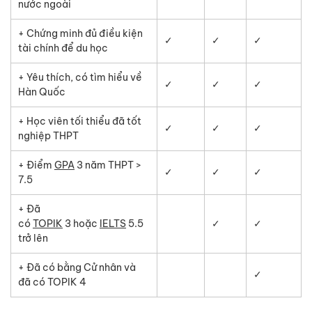
nước ngoài
+ Chứng minh đủ điều kiện
✓
✓
✓
tài chính để du học
+ Yêu thích, có tìm hiểu về
✓
✓
✓
Hàn Quốc
+ Học viên tối thiểu đã tốt
✓
✓
✓
nghiệp THPT
+ Điểm
GPA
3 năm THPT >
✓
✓
✓
7.5
+ Đã
có
TOPIK
3 hoặc
IELTS
5.5
✓
✓
trở lên
+ Đã có bằng Cử nhân và
✓
đã có TOPIK 4