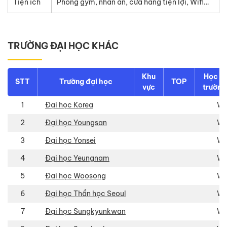
Tiện ích
Phòng gym, nhàn ăn, cửa hàng tiện lợi, Wifi…
TRƯỜNG ĐẠI HỌC KHÁC
Khu
Học ph
STT
Trường đại học
TOP
vực
trườn
1
Đại học Korea
Wo
2
Đại học Youngsan
Wo
3
Đại học Yonsei
Wo
4
Đại học Yeungnam
Wo
5
Đại học Woosong
Wo
6
Đại học Thần học Seoul
Wo
7
Đại học Sungkyunkwan
Wo