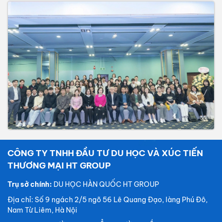
CÔNG TY TNHH ĐẦU TƯ DU HỌC VÀ XÚC TIẾN
THƯƠNG MẠI HT GROUP
Trụ sở chính:
DU HỌC HÀN QUỐC HT GROUP
Địa chỉ: Số 9 ngách 2/5 ngõ 56 Lê Quang Đạo, làng Phú Đô,
Nam Từ Liêm, Hà Nội