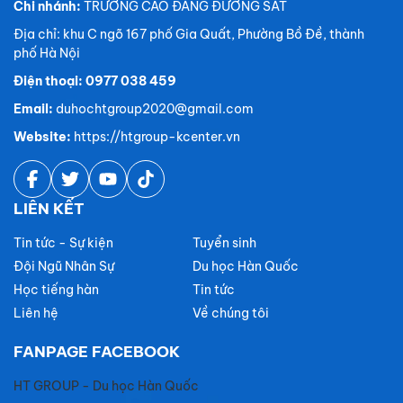
Chi nhánh:
TRƯỜNG CAO ĐẲNG ĐƯỜNG SẮT
Địa chỉ: khu C ngõ 167 phố Gia Quất, Phường Bồ Đề, thành
phố Hà Nội
Điện thoại: 0977 038 459
Email:
duhochtgroup2020@gmail.com
Website:
https://htgroup-kcenter.vn
LIÊN KẾT
Tin tức - Sự kiện
Tuyển sinh
Đội Ngũ Nhân Sự
Du học Hàn Quốc
Học tiếng hàn
Tin tức
Liên hệ
Về chúng tôi
FANPAGE FACEBOOK
HT GROUP - Du học Hàn Quốc