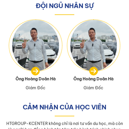
ĐỘI NGŨ NHÂN SỰ
Ông Hoàng Doãn Hà
Ông Hoàng Doãn Hà
Giám Đốc
Giám Đốc
CẢM NHẬN CỦA HỌC VIÊN
HTGROUP-KCENTER không chỉ là nơi tư vấn du học, mà còn