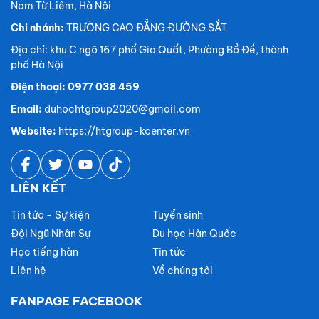
Nam Từ Liêm, Hà Nội
Chi nhánh:
TRƯỜNG CAO ĐẲNG ĐƯỜNG SẮT
Địa chỉ: khu C ngõ 167 phố Gia Quất, Phường Bồ Đề, thành
phố Hà Nội
Điện thoại: 0977 038 459
Email:
duhochtgroup2020@gmail.com
Website:
https://htgroup-kcenter.vn
LIÊN KẾT
Tin tức - Sự kiện
Tuyển sinh
Đội Ngũ Nhân Sự
Du học Hàn Quốc
Học tiếng hàn
Tin tức
Liên hệ
Về chúng tôi
FANPAGE FACEBOOK