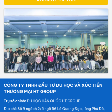
CÔNG TY TNHH ĐẦU TƯ DU HỌC VÀ XÚC TIẾN
THƯƠNG MẠI HT GROUP
Trụ sở chính:
DU HỌC HÀN QUỐC HT GROUP
Địa chỉ: Số 9 ngách 2/5 ngõ 56 Lê Quang Đạo, làng Phú Đô,