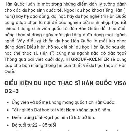
Hàn Quốc luôn là một trong những điểm đến lý tưởng dành
cho các du học sinh quốc tế. Ngoài du học khóa tiếng Hàn (1
năm) hay hệ cao đẳng, đại học hay du học nghề thì Hàn Quốc
cũng được chọn là nơi để các nghiên cứu sinh nhập học rất
nhiều. Lượng sinh viên quốc tế đến Hàn Quốc để theo đuổi
bằng thạc sĩ đang ngày một gia tăng ở đa dạng mọi ngành
nghề. Vậy điều gì khiến du học Hàn Quốc là một lựa chọn
đúng đắn? Điều kiện, hồ sơ, chi phí du học Hàn Quốc sau đại
học (hệ thạc sĩ, tiến sĩ) cũng như ngành nào có đào tạo?
Thông qua bài viết dưới đây,
HTGROUP-KCENTER
sẽ cung
cấp cho bạn những thông tin cần thiết về du học thạc sĩ Hàn
Quốc.
ĐIỀU KIỆN DU HỌC THẠC SĨ HÀN QUỐC VISA
D2-3
Ứng viên và bố mẹ không mang quốc tịch Hàn Quốc.
Tốt nghiệp Đại học tại Việt Nam không quá 5 năm.
Điểm trung bình Đại học nên từ 6.5 trở lên.
Độ tuổi từ 22 – 35 tuổi