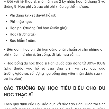
– Đối với hệ thạc sĩ, mỗi năm có 2 kỳ nhập học là tháng 3 và
tháng 9. Học phí và các chi phí khác cụ thể như sau:
Phí đăng ký xét duyệt hồ sơ:
Phí nhập học:
Học phí (trường Đại học Quốc gia):
Học (trường tư):
Bảo hiểm 1 năm:
- Bên cạnh học phí thì bạn cũng phải chuẩn bị cho những chi
phí khác như: nhà ở, ăn uống, đi lại, mua sắm,…
- Học bổng du học thạc sĩ Hàn Quốc dao động từ 30%- 100%
(phụ thuộc vào hồ sơ của ứng viên và yêu cầu của
trường/giáo sư, số lượng học bổng ứng viên nhận được sau khi
có invoice)
CÁC TRƯỜNG ĐẠI HỌC TIÊU BIỂU CHO DU
HỌC THẠC SĨ
Theo quy định của Bộ Giáo dục và đào tạo Hàn Quốc thì sinh