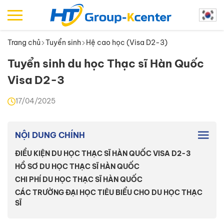
Trang chủ
Tuyển sinh
Hệ cao học (Visa D2-3)
Tuyển sinh du học Thạc sĩ Hàn Quốc
Visa D2-3
17/04/2025
NỘI DUNG CHÍNH
ĐIỀU KIỆN DU HỌC THẠC SĨ HÀN QUỐC VISA D2-3
HỒ SƠ DU HỌC THẠC SĨ HÀN QUỐC
CHI PHÍ DU HỌC THẠC SĨ HÀN QUỐC
CÁC TRƯỜNG ĐẠI HỌC TIÊU BIỂU CHO DU HỌC THẠC
SĨ