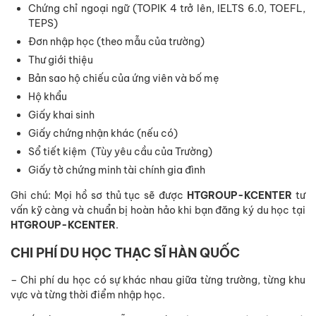
Chứng chỉ ngoại ngữ (TOPIK 4 trở lên, IELTS 6.0, TOEFL,
TEPS)
Đơn nhập học (theo mẫu của trường)
Thư giới thiệu
Bản sao hộ chiếu của ứng viên và bố mẹ
Hộ khẩu
Giấy khai sinh
Giấy chứng nhận khác (nếu có)
Sổ tiết kiệm (Tùy yêu cầu của Trường)
Giấy tờ chứng minh tài chính gia đình
Ghi chú: Mọi hồ sơ thủ tục sẽ được
HTGROUP-KCENTER
tư
vấn kỹ càng và chuẩn bị hoàn hảo khi bạn đăng ký du học tại
HTGROUP-KCENTER
.
CHI PHÍ DU HỌC THẠC SĨ HÀN QUỐC
– Chi phí du học có sự khác nhau giữa từng trường, từng khu
vực và từng thời điểm nhập học.