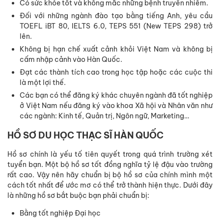
Có sức khỏe tốt và không mắc những bệnh truyền nhiễm.
Đối với những ngành đào tạo bằng tiếng Anh, yêu cầu
TOEFL iBT 80, IELTS 6.0, TEPS 551 (New TEPS 298) trở
lên.
Không bị hạn chế xuất cảnh khỏi Việt Nam và không bị
cấm nhập cảnh vào Hàn Quốc.
Đạt các thành tích cao trong học tập hoặc các cuộc thi
là một lợi thế.
Các bạn có thể đăng ký khác chuyên ngành đã tốt nghiệp
ở Việt Nam nếu đăng ký vào khoa Xã hội và Nhân văn như
các ngành: Kinh tế, Quản trị, Ngôn ngữ, Marketing…
HỒ SƠ DU HỌC THẠC SĨ HÀN QUỐC
Hồ sơ chính là yếu tố tiên quyết trong quá trình trường xét
tuyển bạn. Một bộ hồ sơ tốt đồng nghĩa tỷ lệ đậu vào trường
rất cao. Vậy nên hãy chuẩn bị bộ hồ sơ của chính mình một
cách tốt nhất để ước mơ có thể trở thành hiện thực. Dưới đây
là những hồ sơ bắt buộc bạn phải chuẩn bị:
Bằng tốt nghiệp Đại học