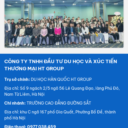
CÔNG TY TNHH ĐẦU TƯ DU HỌC VÀ XÚC TIẾN
THƯƠNG MẠI HT GROUP
Trụ sở chính:
DU HỌC HÀN QUỐC HT GROUP
Địa chỉ: Số 9 ngách 2/5 ngõ 56 Lê Quang Đạo, làng Phú Đô,
Nam Từ Liêm, Hà Nội
Chi nhánh:
TRƯỜNG CAO ĐẲNG ĐƯỜNG SẮT
Địa chỉ: khu C ngõ 167 phố Gia Quất, Phường Bồ Đề, thành
phố Hà Nội
Điện thoại: 0977 038 459