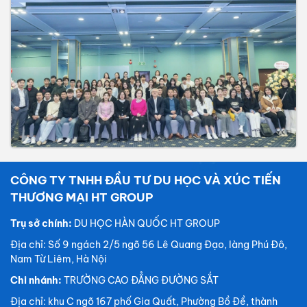
CÔNG TY TNHH ĐẦU TƯ DU HỌC VÀ XÚC TIẾN
THƯƠNG MẠI HT GROUP
Trụ sở chính:
DU HỌC HÀN QUỐC HT GROUP
Địa chỉ: Số 9 ngách 2/5 ngõ 56 Lê Quang Đạo, làng Phú Đô,
Nam Từ Liêm, Hà Nội
Chi nhánh:
TRƯỜNG CAO ĐẲNG ĐƯỜNG SẮT
Địa chỉ: khu C ngõ 167 phố Gia Quất, Phường Bồ Đề, thành