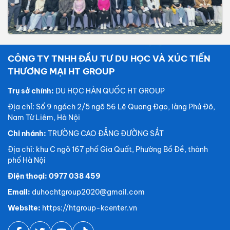
CÔNG TY TNHH ĐẦU TƯ DU HỌC VÀ XÚC TIẾN
THƯƠNG MẠI HT GROUP
Trụ sở chính:
DU HỌC HÀN QUỐC HT GROUP
Địa chỉ: Số 9 ngách 2/5 ngõ 56 Lê Quang Đạo, làng Phú Đô,
Nam Từ Liêm, Hà Nội
Chi nhánh:
TRƯỜNG CAO ĐẲNG ĐƯỜNG SẮT
Địa chỉ: khu C ngõ 167 phố Gia Quất, Phường Bồ Đề, thành
phố Hà Nội
Điện thoại: 0977 038 459
Email:
duhochtgroup2020@gmail.com
Website:
https://htgroup-kcenter.vn