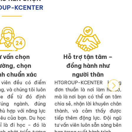
OUP-KCENTER
ư vấn chọn
Hỗ trợ tận tâm –
ường, chọn
đồng hành như
nh chuẩn xác
người thân
 viên đều có điểm
HTGROUP-KCENTER không
g, và chúng tôi luôn
đơn thuần là nơi làm hồ sơ,
he để từ đó định
mà là nơi bạn có thể an tâm
úng ngành, đúng
chia sẻ, nhận lời khuyên chân
phù hợp với năng lực
thành, và cảm thấy được
iêu của bạn. Du học
tiếp thêm động lực. Đội ngũ
ỉ là đi học – đó là
tư vấn viên luôn sẵn sàng bên