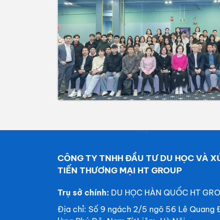
CÔNG TY TNHH ĐẦU TƯ DU HỌC VÀ X
TIẾN THƯƠNG MẠI HT GROUP
Trụ sở chính:
DU HỌC HÀN QUỐC HT GR
Địa chỉ: Số 9 ngách 2/5 ngõ 56 Lê Quang 