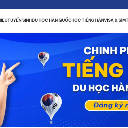
HIỆU
TUYỂN SINH
DU HỌC HÀN QUỐC
HỌC TIẾNG HÀN
VISA & SIM