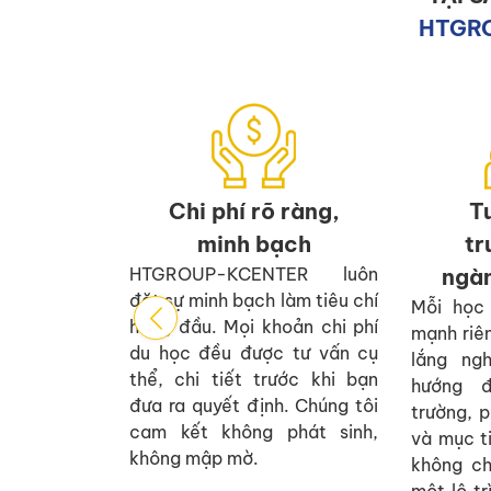
HTGR
 hành
hi bạn
 Hàn
 lại sau khi
Chi phí rõ ràng,
T
ôi tiếp tục
minh bạch
tr
g quá trình
HTGROUP-KCENTER luôn
ngà
g tại Hàn –
đặt sự minh bạch làm tiêu chí
Mỗi học
êm, chuyển
hàng đầu. Mọi khoản chi phí
mạnh riên
uyết các khó
du học đều được tư vấn cụ
lắng ng
sống thường
thể, chi tiết trước khi bạn
hướng đ
đưa ra quyết định. Chúng tôi
trường, 
cam kết không phát sinh,
và mục t
không mập mờ.
không ch