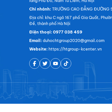
làng Phú Đô, Nam Từ Liêm, Hà Nội
Chi nhánh:
TRƯỜNG CAO ĐẲNG ĐƯỜNG 
Địa chỉ: khu C ngõ 167 phố Gia Quất, Phườ
Đề, thành phố Hà Nội
Điện thoại: 0977 038 459
Email:
duhochtgroup2020@gmail.com
Website:
https://htgroup-kcenter.vn