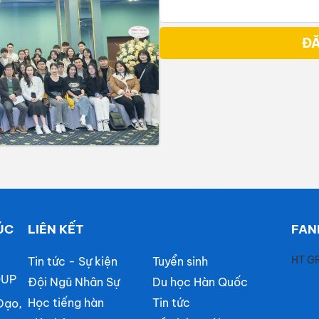
ĐĂ
ÚC
LIÊN KẾT
FAN
HT G
Tin tức - Sự kiện
Tuyển sinh
OUP
Đội Ngũ Nhân Sự
Du học Hàn Quốc
Học tiếng hàn
Tin tức
Đạo,