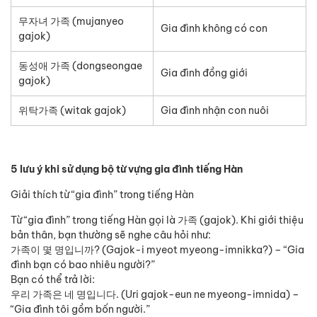
무자녀 가족 (mujanyeo
Gia đình không có con
gajok)
동성애 가족 (dongseongae
Gia đình đồng giới
gajok)
위탁가족 (witak gajok)
Gia đình nhận con nuôi
5 lưu ý khi sử dụng bộ từ vựng gia đình tiếng Hàn
Giải thích từ “gia đình” trong tiếng Hàn
Từ “gia đình” trong tiếng Hàn gọi là 가족 (gajok). Khi giới thiệu
bản thân, bạn thường sẽ nghe câu hỏi như:
가족이 몇 명입니까? (Gajok-i myeot myeong-imnikka?) – “Gia
đình bạn có bao nhiêu người?”
Bạn có thể trả lời:
우리 가족은 네 명입니다. (Uri gajok-eun ne myeong-imnida) –
“Gia đình tôi gồm bốn người.”