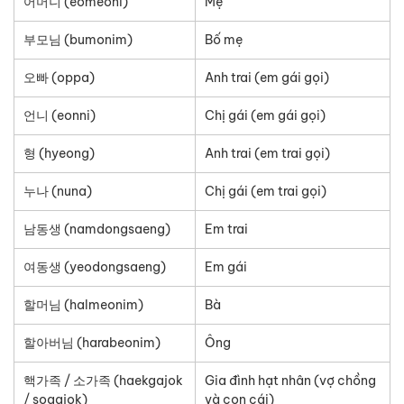
어머니 (eomeoni)
Mẹ
부모님 (bumonim)
Bố mẹ
오빠 (oppa)
Anh trai (em gái gọi)
언니 (eonni)
Chị gái (em gái gọi)
형 (hyeong)
Anh trai (em trai gọi)
누나 (nuna)
Chị gái (em trai gọi)
남동생 (namdongsaeng)
Em trai
여동생 (yeodongsaeng)
Em gái
할머님 (halmeonim)
Bà
할아버님 (harabeonim)
Ông
핵가족 / 소가족 (haekgajok
Gia đình hạt nhân (vợ chồng
/ sogajok)
và con cái)