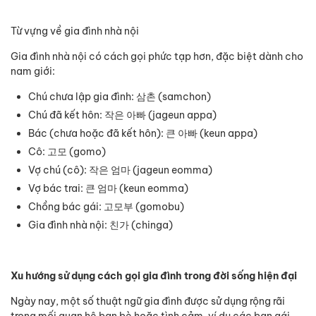
Từ vựng về gia đình nhà nội
Gia đình nhà nội có cách gọi phức tạp hơn, đặc biệt dành cho
nam giới:
Chú chưa lập gia đình: 삼촌 (samchon)
Chú đã kết hôn: 작은 아빠 (jageun appa)
Bác (chưa hoặc đã kết hôn): 큰 아빠 (keun appa)
Cô: 고모 (gomo)
Vợ chú (cô): 작은 엄마 (jageun eomma)
Vợ bác trai: 큰 엄마 (keun eomma)
Chồng bác gái: 고모부 (gomobu)
Gia đình nhà nội: 친가 (chinga)
Xu hướng sử dụng cách gọi gia đình trong đời sống hiện đại
Ngày nay, một số thuật ngữ gia đình được sử dụng rộng rãi
trong mối quan hệ bạn bè hoặc tình cảm, ví dụ các bạn gái