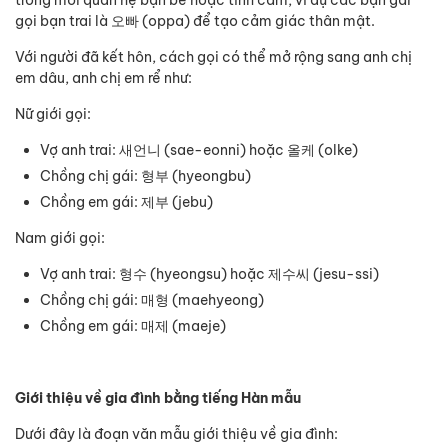
gọi bạn trai là 오빠 (oppa) để tạo cảm giác thân mật.
Với người đã kết hôn, cách gọi có thể mở rộng sang anh chị
em dâu, anh chị em rể như:
Nữ giới gọi:
Vợ anh trai: 새언니 (sae-eonni) hoặc 올케 (olke)
Chồng chị gái: 형부 (hyeongbu)
Chồng em gái: 제부 (jebu)
Nam giới gọi:
Vợ anh trai: 형수 (hyeongsu) hoặc 제수씨 (jesu-ssi)
Chồng chị gái: 매형 (maehyeong)
Chồng em gái: 매제 (maeje)
Giới thiệu về gia đình bằng tiếng Hàn mẫu
Dưới đây là đoạn văn mẫu giới thiệu về gia đình: