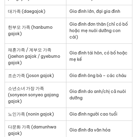
대가족 (daegajok)
Gia đình lớn, đại gia đình
Gia đình đơn thân (chỉ có bố
한부모 가족 (hanbumo
hoặc mẹ nuôi dưỡng con
gajok)
cái)
재혼가족 / 계부모 가족
Gia đình tái hôn, có bố hoặc
(jaehon gajok / gyebumo
mẹ kế
gajok)
조손가족 (joson gajok)
Gia đình ông bà – các cháu
소년소녀 가장 가족
Gia đình do anh/chị cả nuôi
(sonyeon sonyeo gajang
dưỡng
gajok)
노인가족 (nonin gajok)
Gia đình người cao tuổi
다문화 가족 (damunhwa
Gia đình đa văn hóa
gajok)