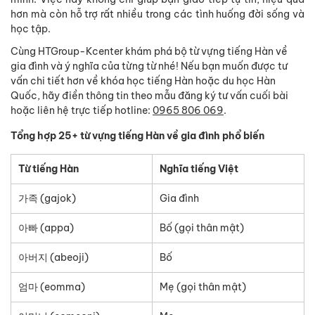
hơn mà còn hỗ trợ rất nhiều trong các tình huống đời sống và
học tập.
Cùng HTGroup-Kcenter khám phá bộ từ vựng tiếng Hàn về
gia đình và ý nghĩa của từng từ nhé! Nếu bạn muốn được tư
vấn chi tiết hơn về khóa học tiếng Hàn hoặc du học Hàn
Quốc, hãy điền thông tin theo mẫu đăng ký tư vấn cuối bài
hoặc liên hệ trực tiếp hotline:
0965 806 069
.
Tổng hợp 25+ từ vựng tiếng Hàn về gia đình phổ biến
Từ tiếng Hàn
Nghĩa tiếng Việt
가족 (gajok)
Gia đình
아빠 (appa)
Bố (gọi thân mật)
아버지 (abeoji)
Bố
엄마 (eomma)
Mẹ (gọi thân mật)