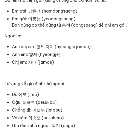
Gọi em trai, em gái (dùng chung cho cả nam và nữ):
Em trai: 남동생 (namdongsaeng)
Em gái: 여동생 (yeodongsaeng)
Bạn cũng có thể dùng từ 동생 (dongsaeng) để chỉ em gái.
Ngoài ra:
Anh chị em: 형제 자매 (hyeongje jamae)
Anh em: 형제 (hyeongje)
Chị em: 자매 (jamae)
Từ vựng về gia đình nhà ngoại
Dì: 이모 (imo)
Cậu: 외숙부 (oesukbu)
Chồng dì: 이모부 (imobu)
Vợ cậu: 외숙모 (oesukmo)
Gia đình nhà ngoại: 외가 (oega)