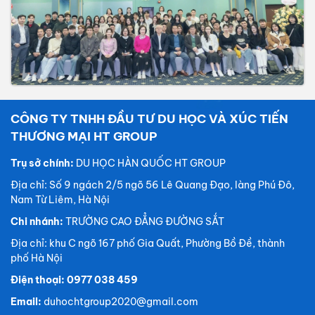
CÔNG TY TNHH ĐẦU TƯ DU HỌC VÀ XÚC TIẾN
THƯƠNG MẠI HT GROUP
Trụ sở chính:
DU HỌC HÀN QUỐC HT GROUP
Địa chỉ: Số 9 ngách 2/5 ngõ 56 Lê Quang Đạo, làng Phú Đô,
Nam Từ Liêm, Hà Nội
Chi nhánh:
TRƯỜNG CAO ĐẲNG ĐƯỜNG SẮT
Địa chỉ: khu C ngõ 167 phố Gia Quất, Phường Bồ Đề, thành
phố Hà Nội
Điện thoại: 0977 038 459
Email:
duhochtgroup2020@gmail.com