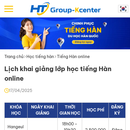
Trang chủ
Học tiếng hàn
Tiếng Hàn online
Lịch khai giảng lớp học tiếng Hàn
online
17/04/2025
KHÓA
NGÀY KHAI
THỜI
ĐĂNG
HỌC PHÍ
HỌC
GIẢNG
GIAN HỌC
KÝ
18h00 –
Hangeul
19h30
2,500,000
Đăng