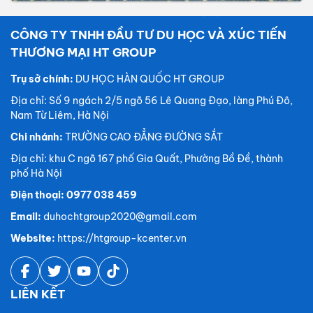
CÔNG TY TNHH ĐẦU TƯ DU HỌC VÀ XÚC TIẾN
THƯƠNG MẠI HT GROUP
Trụ sở chính:
DU HỌC HÀN QUỐC HT GROUP
Địa chỉ: Số 9 ngách 2/5 ngõ 56 Lê Quang Đạo, làng Phú Đô,
Nam Từ Liêm, Hà Nội
Chi nhánh:
TRƯỜNG CAO ĐẲNG ĐƯỜNG SẮT
Địa chỉ: khu C ngõ 167 phố Gia Quất, Phường Bồ Đề, thành
phố Hà Nội
Điện thoại: 0977 038 459
Email:
duhochtgroup2020@gmail.com
Website:
https://htgroup-kcenter.vn
LIÊN KẾT