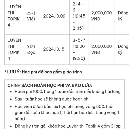
2-4-
LUYỆN
6
THI
쓰기
2,000,000
Đăng
2024.10.09
(19:45
TOPIK
Viết
VNĐ
ký
-
4
21:15)
LUYỆN
3-5-7
THI
읽기
(18:00
2,000,000
Đăng
2024.10.15
TOPIK
Đọc
-
VNĐ
ký
4
19:30)
* LƯU Ý: Học phí đã bao gồm giáo trình
CHÍNH SÁCH HOÀN HỌC PHÍ VÀ BẢO LƯU:
Hoàn phí 100% trong 1 tuần đầu tiên nếu không hài lòng
Sau 1 tuần học sẽ không được hoàn phí
Học viên được bảo lưu học phí trong vòng 50% thời
gian đầu của khóa học (Thời hạn bảo lưu: trong vòng 1
năm)
Đăng ký trọn gói khóa học Luyện thi Topik 4 gồm 3 lớp