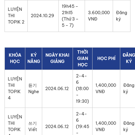
19h45 –
LUYỆN
21h15
3.600,000
Đăng
THI
2024.10.29
(Thứ 3 –
VNĐ
ký
TOPIK 2
5 – 7)
THỜI
KHÓA
KÝ
NGÀY KHAI
ĐĂN
GIAN
HỌC PHÍ
HỌC
NĂNG
GIẢNG
KÝ
HỌC
2-4-
LUYỆN
6
THI
듣기
1,400,000
Đăng
2024.06.12
(18:00
TOPIK
Nghe
VNĐ
ký
-
4
19:30)
2-4-
LUYỆN
6
THI
쓰기
1,400,000
Đăng
2024.06.12
(19:45
TOPIK
Viết
VNĐ
ký
-