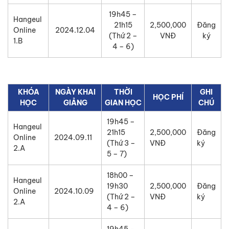
19h45 –
Hangeul
21h15
2,500,000
Đăng
Online
2024.12.04
(Thứ 2 –
VNĐ
ký
1.B
4 – 6)
KHÓA
NGÀY KHAI
THỜI
GHI
HỌC PHÍ
HỌC
GIẢNG
GIAN HỌC
CHÚ
19h45 –
Hangeul
21h15
2,500,000
Đăng
Online
2024.09.11
(Thứ 3 –
VNĐ
ký
2.A
5 – 7)
18h00 –
Hangeul
19h30
2,500,000
Đăng
Online
2024.10.09
(Thứ 2 –
VNĐ
ký
2.A
4 – 6)
19h45 –