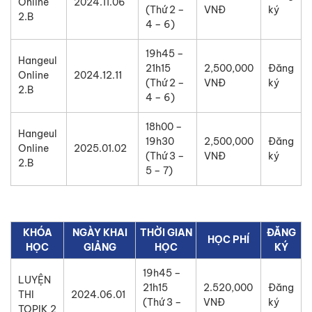
Online
2024.11.06
(Thứ 2 –
VNĐ
ký
2.B
4 – 6)
19h45 –
Hangeul
21h15
2,500,000
Đăng
Online
2024.12.11
(Thứ 2 –
VNĐ
ký
2.B
4 – 6)
18h00 –
Hangeul
19h30
2,500,000
Đăng
Online
2025.01.02
(Thứ 3 –
VNĐ
ký
2.B
5 – 7)
KHÓA
NGÀY KHAI
THỜI GIAN
ĐĂNG
HỌC PHÍ
HỌC
GIẢNG
HỌC
KÝ
19h45 –
LUYỆN
21h15
2.520,000
Đăng
THI
2024.06.01
(Thứ 3 –
VNĐ
ký
TOPIK 2