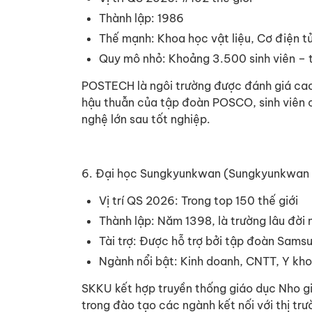
Thành lập: 1986
Thế mạnh: Khoa học vật liệu, Cơ điện t
Quy mô nhỏ: Khoảng 3.500 sinh viên – t
POSTECH là ngôi trường được đánh giá cao 
hậu thuẫn của tập đoàn POSCO, sinh viên c
nghệ lớn sau tốt nghiệp.
6. Đại học Sungkyunkwan (Sungkyunkwan 
Vị trí QS 2026: Trong top 150 thế giới
Thành lập: Năm 1398, là trường lâu đời
Tài trợ: Được hỗ trợ bởi tập đoàn Sams
Ngành nổi bật: Kinh doanh, CNTT, Y kh
SKKU kết hợp truyền thống giáo dục Nho gi
trong đào tạo các ngành kết nối với thị tr