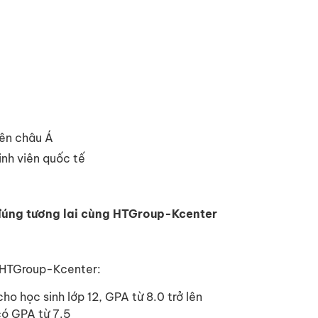
iên châu Á
inh viên quốc tế
 đúng tương lai cùng HTGroup-Kcenter
ừ HTGroup-Kcenter:
ho học sinh lớp 12, GPA từ 8.0 trở lên
có GPA từ 7.5