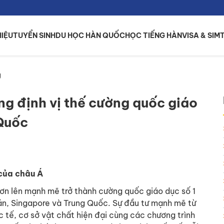
HIỆU
TUYỂN SINH
DU HỌC HÀN QUỐC
HỌC TIẾNG HÀN
VISA & SIM
g
ng định vị thế cường quốc giáo
 Quốc
của châu Á
n lên mạnh mẽ trở thành cường quốc giáo dục số 1
Bản, Singapore và Trung Quốc. Sự đầu tư mạnh mẽ từ
 tế, cơ sở vật chất hiện đại cùng các chương trình