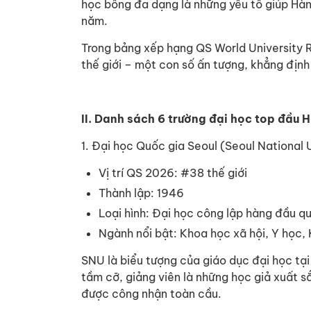
học bổng đa dạng là những yếu tố giúp Hà
năm.
Trong bảng xếp hạng QS World University R
thế giới – một con số ấn tượng, khẳng định
II. Danh sách 6 trường đại học top đầu
1. Đại học Quốc gia Seoul (Seoul National 
Vị trí QS 2026: #38 thế giới
Thành lập: 1946
Loại hình: Đại học công lập hàng đầu q
Ngành nổi bật: Khoa học xã hội, Y học, 
SNU là biểu tượng của giáo dục đại học tạ
tầm cỡ, giảng viên là những học giả xuất s
được công nhận toàn cầu.