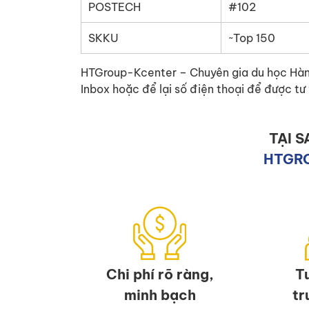
POSTECH
#102
SKKU
~Top 150
HTGroup-Kcenter – Chuyên gia du học Hàn Q
Inbox hoặc để lại số điện thoại để được tư
TẠI 
HTGR
 hành
hi bạn
 Hàn
 lại sau khi
Chi phí rõ ràng,
T
ôi tiếp tục
minh bạch
tr
g quá trình