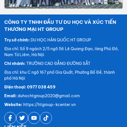
CÔNG TY TNHH ĐẦU TƯ DU HỌC VÀ XÚC TIẾN
THƯƠNG MẠI HT GROUP
Trụ sở chính:
DU HỌC HÀN QUỐC HT GROUP
Địa chỉ: Số 9 ngách 2/5 ngõ 56 Lê Quang Đạo, làng Phú Đô,
Nam Từ Liêm, Hà Nội
Chi nhánh:
TRƯỜNG CAO ĐẲNG ĐƯỜNG SẮT
Địa chỉ: khu C ngõ 167 phố Gia Quất, Phường Bồ Đề, thành
phố Hà Nội
Điện thoại: 0977 038 459
Email:
duhochtgroup2020@gmail.com
Website:
https://htgroup-kcenter.vn